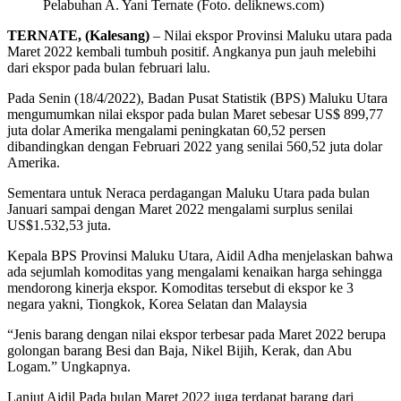
Pelabuhan A. Yani Ternate (Foto. deliknews.com)
TERNATE, (Kalesang)
– Nilai ekspor Provinsi Maluku utara pada
Maret 2022 kembali tumbuh positif. Angkanya pun jauh melebihi
dari ekspor pada bulan februari lalu.
Pada Senin (18/4/2022), Badan Pusat Statistik (BPS) Maluku Utara
mengumumkan nilai ekspor pada bulan Maret sebesar US$ 899,77
juta dolar Amerika mengalami peningkatan 60,52 persen
dibandingkan dengan Februari 2022 yang senilai 560,52 juta dolar
Amerika.
Sementara untuk Neraca perdagangan Maluku Utara pada bulan
Januari sampai dengan Maret 2022 mengalami surplus senilai
US$1.532,53 juta.
Kepala BPS Provinsi Maluku Utara, Aidil Adha menjelaskan bahwa
ada sejumlah komoditas yang mengalami kenaikan harga sehingga
mendorong kinerja ekspor. Komoditas tersebut di ekspor ke 3
negara yakni, Tiongkok, Korea Selatan dan Malaysia
“Jenis barang dengan nilai ekspor terbesar pada Maret 2022 berupa
golongan barang Besi dan Baja, Nikel Bijih, Kerak, dan Abu
Logam.” Ungkapnya.
Lanjut Aidil Pada bulan Maret 2022 juga terdapat barang dari