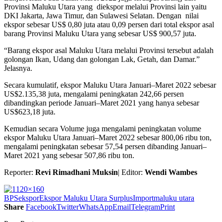
Provinsi Maluku Utara yang diekspor melalui Provinsi lain yaitu
DKI Jakarta, Jawa Timur, dan Sulawesi Selatan. Dengan nilai
ekspor sebesar US$ 0,80 juta atau 0,09 persen dari total ekspor asal
barang Provinsi Maluku Utara yang sebesar US$ 900,57 juta.
“Barang ekspor asal Maluku Utara melalui Provinsi tersebut adalah
golongan Ikan, Udang dan golongan Lak, Getah, dan Damar.”
Jelasnya.
Secara kumulatif, ekspor Maluku Utara Januari–Maret 2022 sebesar
US$2.135,38 juta, mengalami peningkatan 242,66 persen
dibandingkan periode Januari–Maret 2021 yang hanya sebesar
US$623,18 juta.
Kemudian secara Volume juga mengalami peningkatan volume
ekspor Maluku Utara Januari–Maret 2022 sebesar 800,06 ribu ton,
mengalami peningkatan sebesar 57,54 persen dibanding Januari–
Maret 2021 yang sebesar 507,86 ribu ton.
Reporter:
Revi Rimadhani Muksin
| Editor:
Wendi Wambes
BPS
ekspor
Ekspor Maluku Utara Surplus
Import
maluku utara
Share
Facebook
Twitter
WhatsApp
Email
Telegram
Print