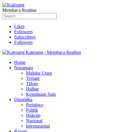
Membaca Realitas
Likes
Followers
Subscribers
Followers
Kalesang - Membaca Realitas
Home
Nusantara
Maluku Utara
Ternate
Tidore
Halbar
Kepulauan Sula
Dinamika
Peristiwa
Politik
Hukrim
Nasional
Internasional
Ragam