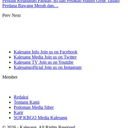
Perkuat Ketahanan Pangan, BI dan Pemkab Haltim Gelar Tanam
Perdana Bawang Merah dan…
Prev
Next
Kalesang Info
Join us on Facebook
Kalesang Media
Join us on Twitter
Kalesang TV
Join us on Youtube
Kalesangofficial
Join us on Instagram
Member
Redaksi
Tentang Kami
Pedoman Media Siber
Karir
SOP KBGO Media Kalesang
© 2026 - Kalesang. All Rights Reserved.