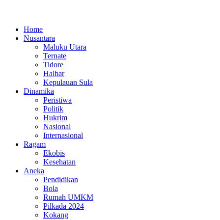
Home
Nusantara
Maluku Utara
Ternate
Tidore
Halbar
Kepulauan Sula
Dinamika
Peristiwa
Politik
Hukrim
Nasional
Internasional
Ragam
Ekobis
Kesehatan
Aneka
Pendidikan
Bola
Rumah UMKM
Pilkada 2024
Kokang