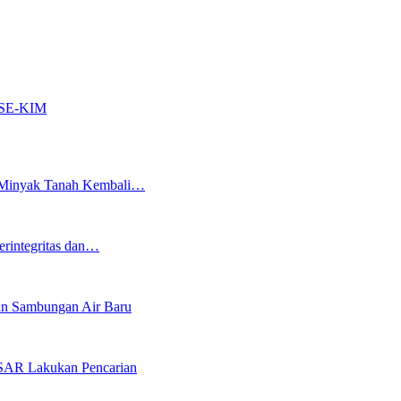
OASE-KIM
an Minyak Tanah Kembali…
erintegritas dan…
an Sambungan Air Baru
 SAR Lakukan Pencarian