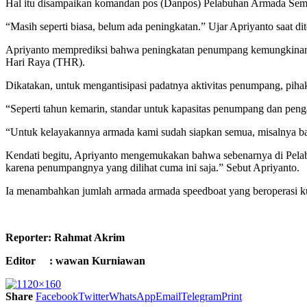
Hal itu disampaikan komandan pos (Danpos) Pelabuhan Armada Semut
“Masih seperti biasa, belum ada peningkatan.” Ujar Apriyanto saat di
Apriyanto memprediksi bahwa peningkatan penumpang kemungkinan t
Hari Raya (THR).
Dikatakan, untuk mengantisipasi padatnya aktivitas penumpang, pi
“Seperti tahun kemarin, standar untuk kapasitas penumpang dan penga
“Untuk kelayakannya armada kami sudah siapkan semua, misalnya ba
Kendati begitu, Apriyanto mengemukakan bahwa sebenarnya di Pelab
karena penumpangnya yang dilihat cuma ini saja.” Sebut Apriyanto.
Ia menambahkan jumlah armada armada speedboat yang beroperasi kur
Reporter: Rahmat Akrim
Editor : wawan Kurniawan
Share
Facebook
Twitter
WhatsApp
Email
Telegram
Print