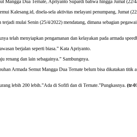
 Mangga Dua Ternate, Apriyanto Supardi bahwa hingga Jumat (22/4/20
temui Kalesang.id, disela-sela aktivitas melayani penumpang, Jumat (22
erjadi mulai Senin (25/4/2022) mendatang, dimana sebagian pegawai 
haknya telah menyiapkan pengamanan dan kelayakan pada armada speed
wasan berjalan seperti biasa.” Kata Apriyanto.
ju renang dan lain sebagainya.” Sambungnya.
uhan Armada Semut Mangga Dua Ternate belum bisa dikatakan titik an
ang lebih 200 lebih.”Ada di Sofifi dan di Ternate.”Pungkasnya.
(tr-0