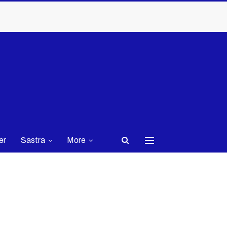
er
Sastra
More