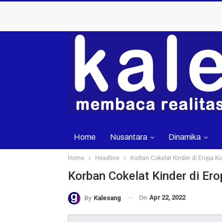
Home
Nusantara
Dinamika
Home
Headline
Korban Cokelat Kinder di Eropa K
Korban Cokelat Kinder di Er
On
Apr 22, 2022
By
Kalesang