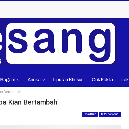
Ragam
Aneka
Liputan Khusus
Cek Fakta
Lok
ian Bertambah
opa Kian Bertambah
Headline
Internasional