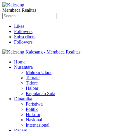
Membaca Realitas
Likes
Followers
Subscribers
Followers
Kalesang - Membaca Realitas
Home
Nusantara
Maluku Utara
Ternate
Tidore
Halbar
Kepulauan Sula
Dinamika
Peristiwa
Politik
Hukrim
Nasional
Internasional
Ragam