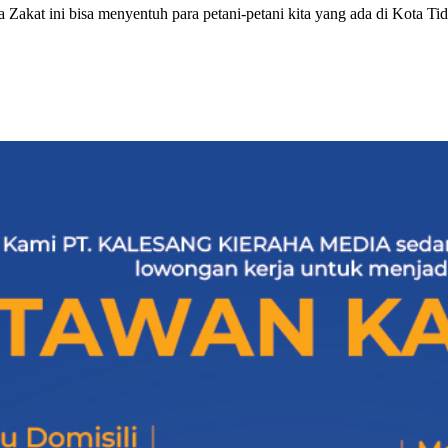
 Zakat ini bisa menyentuh para petani-petani kita yang ada di Kota Ti