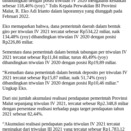
dibandingkan dengan posisi triwulan IV 2020 mengalami kenaikan
sebesar 118,46% (yoy).” Tulis Kepala Perwakilan BI Provinsi
Malut, R. Eko Adi Irianto dalam laporannya yang diunggah pada
Februari 2022.
Eko memaparkan bahwa, dana pemerintah daerah dalam bentuk
giro per triwulan IV 2021 tercatat sebesar Rp534,22 miliar, naik
134,48% (yoy) dibandingkan triwulan IV 2020 dengan posisi
Rp226,86 miliar.
Sementara dana pemerintah dalam bentuk tabungan per triwulan IV
2021 tercatat sebesar Rp11,84 miliar, turun 40,49% (yoy)
dibandingkan triwulan IV 2020 dengan posisi Rp19,89 miliar.
“Kemudian dana pemerintah dalam bentuk deposito per triwulan IV
2021 tercatat sebesar Rp15,87 miliar, naik 51,74% (yoy)
dibandingkan triwulan IV 2020 dengan posisi Rp10,46 miliar.”
Ungkap Eko.
Dari sisi jumlah akumulasi realisasi pendapatan pemerintah Provinsi
Malut sepanjang triwulan IV 2021, tercatat sebesar Rp2.348,8 miliar
dengan persentase realisasi terhadap pagu target pendapatan tahun
2021 sebesar 82,44%.
“Akumulasi realisasi pendapatan pada triwulan IV 2021 tercatat
meningkat dari triwulan III 2021 yang tercatat sebesar Rp1.783,12