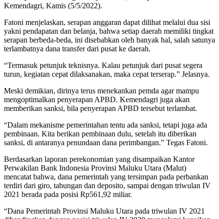
Kemendagri, Kamis (5/5/2022).
Fatoni menjelaskan, serapan anggaran dapat dilihat melalui dua sisi
yakni pendapatan dan belanja, bahwa setiap daerah memiliki tingkat
serapan berbeda-beda, ini disebabkan oleh banyak hal, salah satunya
terlambatnya dana transfer dari pusat ke daerah.
“Termasuk petunjuk teknisnya. Kalau petunjuk dari pusat segera
turun, kegiatan cepat dilaksanakan, maka cepat terserap.” Jelasnya.
Meski demikian, dirinya terus menekankan pemda agar mampu
mengoptimalkan penyerapan APBD. Kemendagri juga akan
memberikan sanksi, bila penyerapan APBD tersebut terlambat.
“Dalam mekanisme pemerintahan tentu ada sanksi, tetapi juga ada
pembinaan. Kita berikan pembinaan dulu, setelah itu diberikan
sanksi, di antaranya penundaan dana perimbangan.” Tegas Fatoni.
Berdasarkan laporan perekonomian yang disampaikan Kantor
Perwakilan Bank Indonesia Provinsi Maluku Utara (Malut)
mencatat bahwa, dana pemerintah yang tersimpan pada perbankan
terdiri dari giro, tabungan dan deposito, sampai dengan triwulan IV
2021 berada pada posisi Rp561,92 miliar.
“Dana Pemerintah Provinsi Maluku Utara pada triwulan IV 2021