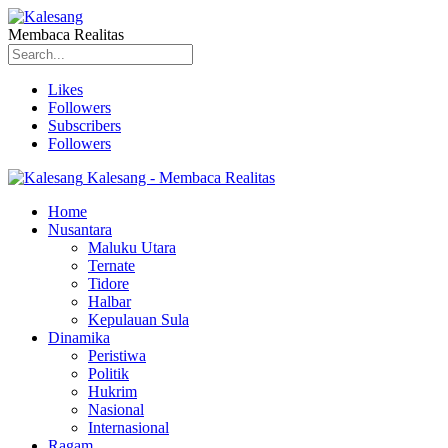
Membaca Realitas
Likes
Followers
Subscribers
Followers
Kalesang - Membaca Realitas
Home
Nusantara
Maluku Utara
Ternate
Tidore
Halbar
Kepulauan Sula
Dinamika
Peristiwa
Politik
Hukrim
Nasional
Internasional
Ragam