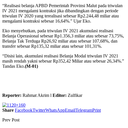
“Realisasi belanja APBD Pemerintah Provinsi Malut pada triwulan
IV 2021 mengalami kontraksi jika dibandingkan dengan periode
triwulan IV 2020 yang terealisasi sebesar Rp2.244,48 miliar atau
mengalami kontraksi sebesar 16,64%.” Ujar Eko.
Eko menyebutkan, pada triwulan IV 2021 akumulasi realisasi
Belanja Operasional sebesar Rp1.356,3 miliar atau sebesar 73,75%,
Belanja Tak Terduga Rp26,92 miliar atau sebesar 107,68%, dan
transfer sebesar Rp135,32 miliar atau sebesar 101,31%.
“Disisi lain, akumulasi realisasi Belanja Modal triwulan IV 2021
masih rendah yakni sebesar Rp352,42 Miliar atau sebesar 26,34%.”
Tandas Eko.
(M-01)
Reporter:
Rahmat Akrim l
Editor:
Zulfikar
Share
Facebook
Twitter
WhatsApp
Email
Telegram
Print
Prev Post