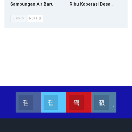
Sambungan Air Baru
Ribu Koperasi Desa…
PREV
NEXT
Kalesang Info
Kalesang Media
Kalesang TV
Kalesangofficial
Join us on Facebook
Join us on Twitter
Join us on Youtube
Join us on Instagram