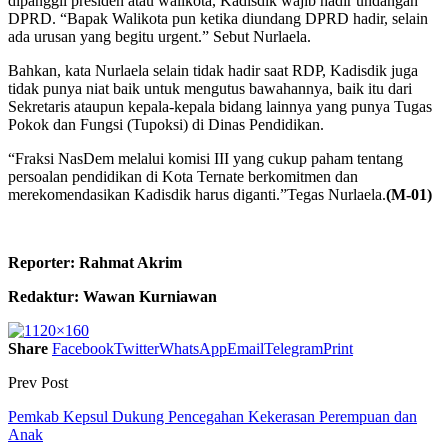
dipanggil presiden atau walikota, Kadisdik wajib hadir undangan
DPRD. “Bapak Walikota pun ketika diundang DPRD hadir, selain
ada urusan yang begitu urgent.” Sebut Nurlaela.
Bahkan, kata Nurlaela selain tidak hadir saat RDP, Kadisdik juga
tidak punya niat baik untuk mengutus bawahannya, baik itu dari
Sekretaris ataupun kepala-kepala bidang lainnya yang punya Tugas
Pokok dan Fungsi (Tupoksi) di Dinas Pendidikan.
“Fraksi NasDem melalui komisi III yang cukup paham tentang
persoalan pendidikan di Kota Ternate berkomitmen dan
merekomendasikan Kadisdik harus diganti.”Tegas Nurlaela.
(M-01)
Reporter: Rahmat Akrim
Redaktur: Wawan Kurniawan
Share
Facebook
Twitter
WhatsApp
Email
Telegram
Print
Prev Post
Pemkab Kepsul Dukung Pencegahan Kekerasan Perempuan dan
Anak