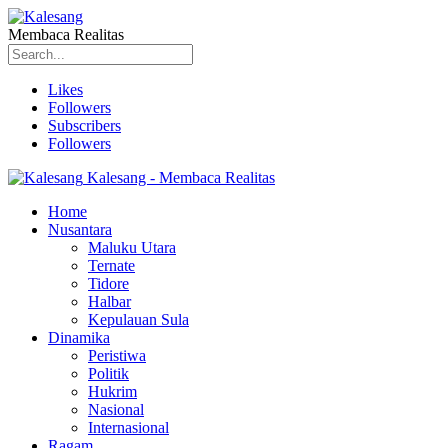
Membaca Realitas
Likes
Followers
Subscribers
Followers
Kalesang - Membaca Realitas
Home
Nusantara
Maluku Utara
Ternate
Tidore
Halbar
Kepulauan Sula
Dinamika
Peristiwa
Politik
Hukrim
Nasional
Internasional
Ragam