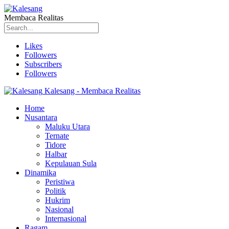
Membaca Realitas
Likes
Followers
Subscribers
Followers
Kalesang - Membaca Realitas
Home
Nusantara
Maluku Utara
Ternate
Tidore
Halbar
Kepulauan Sula
Dinamika
Peristiwa
Politik
Hukrim
Nasional
Internasional
Ragam