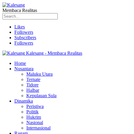
Membaca Realitas
Likes
Followers
Subscribers
Followers
Kalesang - Membaca Realitas
Home
Nusantara
Maluku Utara
Ternate
Tidore
Halbar
Kepulauan Sula
Dinamika
Peristiwa
Politik
Hukrim
Nasional
Internasional
Ragam