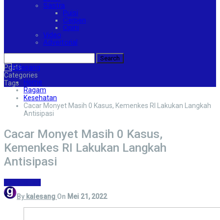
Sastra
Puisi
Cerpen
Opini
Video
Advertorial
Posts
Categories
Home
Tags
Ragam
Kesehatan
Cacar Monyet Masih 0 Kasus, Kemenkes RI Lakukan Langkah
Antisipasi
Cacar Monyet Masih 0 Kasus,
Kemenkes RI Lakukan Langkah
Antisipasi
Kesehatan
By
kalesang
On
Mei 21, 2022