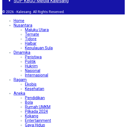
SOP KBGO Media Kalesang
© 2026 - Kalesang. All Rights Reserved.
Home
Nusantara
Maluku Utara
Ternate
Tidore
Halbar
Kepulauan Sula
Dinamika
Peristiwa
Politik
Hukrim
Nasional
Internasional
Ragam
Ekobis
Kesehatan
Aneka
Pendidikan
Bola
Rumah UMKM
Pilkada 2024
Kokang
Entertainment
Gaya Hidup