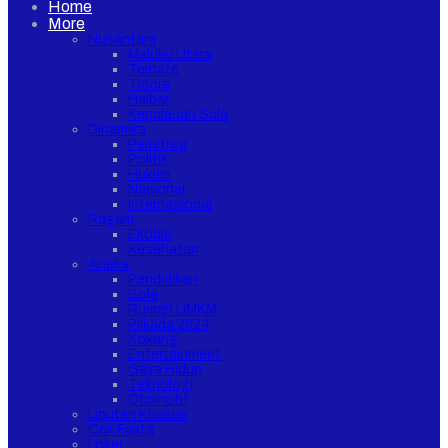
Home
More
Nusantara
Maluku Utara
Ternate
Tidore
Halbar
Kepulauan Sula
Dinamika
Peristiwa
Politik
Hukrim
Nasional
Internasional
Ragam
Ekobis
Kesehatan
Aneka
Pendidikan
Bola
Rumah UMKM
Pilkada 2024
Kokang
Entertainment
Gaya Hidup
Teknologi
Otomotif
Liputan Khusus
Cek Fakta
Loker