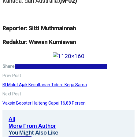
Kanada, dan Australia.
(M-02)
Reporter: Sitti Muthmainnah
Redaktur: Wawan Kurniawan
Share
Facebook
Twitter
WhatsApp
Email
Telegram
Print
Prev Post
BI Malut Ajak Kesultanan Tidore Kerja Sama
Next Post
Vaksin Booster Halteng Capai 16,88 Persen
All
More From Author
You Might Also Like