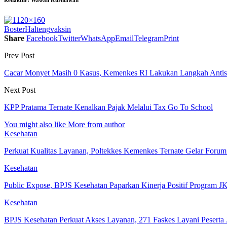
Boster
Halteng
vaksin
Share
Facebook
Twitter
WhatsApp
Email
Telegram
Print
Prev Post
Cacar Monyet Masih 0 Kasus, Kemenkes RI Lakukan Langkah Antis
Next Post
KPP Pratama Ternate Kenalkan Pajak Melalui Tax Go To School
You might also like
More from author
Kesehatan
Perkuat Kualitas Layanan, Poltekkes Kemenkes Ternate Gelar Forum 
Kesehatan
Public Expose, BPJS Kesehatan Paparkan Kinerja Positif Program 
Kesehatan
BPJS Kesehatan Perkuat Akses Layanan, 271 Faskes Layani Peserta