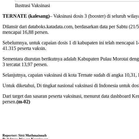
Ilustrasi Vaksinasi
TERNATE (kalesang)
– Vaksinasi dosis 3 (booster) di seluruh wila
Dilansir dari databoks.katadata.com, berdasarkan data per Sabtu (21
mencapai 16,88 persen.
Sebelumnya, untuk capaian dosis 1 di kabupaten ini telah mencapai 143
41.315 peserta vaksin.
Sementara diurutan berikutnya adalah Kabupaten Pulau Morotai dengan 
3 tercatat 13,97 persen.
Selanjutnya, capaian vaksinasi di kota Ternate sudah di angka 10,3
Untuk diketahui, Di tingkat nasional vaksinasi di Indonesia untuk dos
Dari target dan sasaran peserta vaksinasi, menurut data dashboard K
persen.
(m-02)
Reporter: Sitti Muthmainnah
Redaktur: Wawan Kurniawan