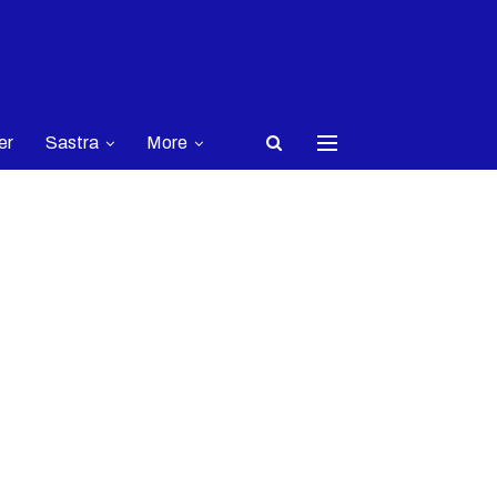
er
Sastra
More