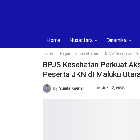
Home
Nusantara
Dinamika
Home
Ragam
Kesehatan
BPJS Kesehatan Per
BPJS Kesehatan Perkuat Aks
Peserta JKN di Maluku Utar
On
Jun 17, 2026
By
Yunita Kaunar