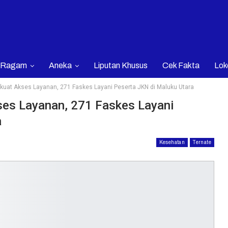
Ragam
Aneka
Liputan Khusus
Cek Fakta
Lok
kuat Akses Layanan, 271 Faskes Layani Peserta JKN di Maluku Utara
es Layanan, 271 Faskes Layani
a
Kesehatan
Ternate