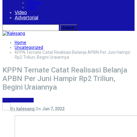
Cerpen
Opini
Video
Advertorial
Home
Uncategorized
KPPN Ternate Catat Realisasi Belanja APBN Per Juni Hampir
Rp2 Triliun, Begini Uraiannya
KPPN Ternate Catat Realisasi Belanja
APBN Per Juni Hampir Rp2 Triliun,
Begini Uraiannya
Uncategorized
By
kalesang
On
Jun 7, 2022