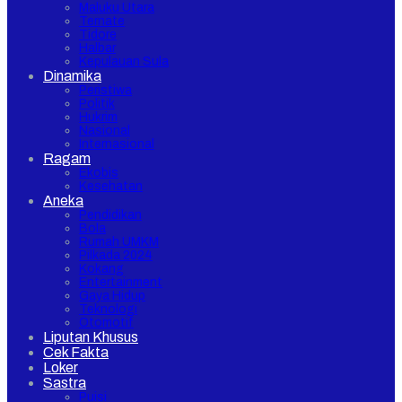
Maluku Utara
Ternate
Tidore
Halbar
Kepulauan Sula
Dinamika
Peristiwa
Politik
Hukrim
Nasional
Internasional
Ragam
Ekobis
Kesehatan
Aneka
Pendidikan
Bola
Rumah UMKM
Pilkada 2024
Kokang
Entertainment
Gaya Hidup
Teknologi
Otomotif
Liputan Khusus
Cek Fakta
Loker
Sastra
Puisi