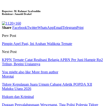
Reporter:
M. Rahmat Syafruddin
Redaktur:
Junaidi Drakel
Share
Facebook
Twitter
WhatsApp
Email
Telegram
Print
Prev Post
Pimpin Apel Pagi, Ini Arahan Walikota Ternate
Next Post
KPPN Ternate Catat Realisasi Belanja APBN Per Juni Hampir Rp2
Triliun, Begini Uraiannya
You might also like
More from author
Morotai
Tidore Kepulauan Juara Umum Cabang Atletik POPDA XII
Maluku Utara 2026
Hukum dan Kriminal
Dugaan Penyalahgunaan Wewenang, Tiga Polisi Polresta Tidore