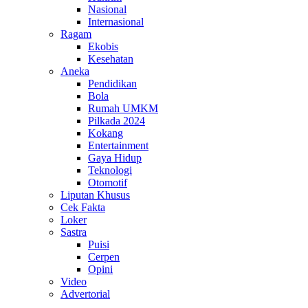
Nasional
Internasional
Ragam
Ekobis
Kesehatan
Aneka
Pendidikan
Bola
Rumah UMKM
Pilkada 2024
Kokang
Entertainment
Gaya Hidup
Teknologi
Otomotif
Liputan Khusus
Cek Fakta
Loker
Sastra
Puisi
Cerpen
Opini
Video
Advertorial