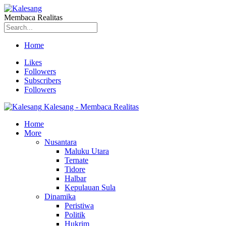
Membaca Realitas
Home
Likes
Followers
Subscribers
Followers
Kalesang - Membaca Realitas
Home
More
Nusantara
Maluku Utara
Ternate
Tidore
Halbar
Kepulauan Sula
Dinamika
Peristiwa
Politik
Hukrim