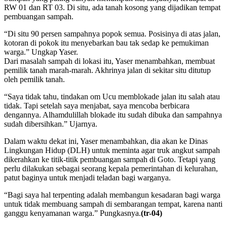
RW 01 dan RT 03. Di situ, ada tanah kosong yang dijadikan tempat
pembuangan sampah.
“Di situ 90 persen sampahnya popok semua. Posisinya di atas jalan,
kotoran di pokok itu menyebarkan bau tak sedap ke pemukiman
warga.” Ungkap Yaser.
Dari masalah sampah di lokasi itu, Yaser menambahkan, membuat
pemilik tanah marah-marah. Akhrinya jalan di sekitar situ ditutup
oleh pemilik tanah.
“Saya tidak tahu, tindakan om Ucu memblokade jalan itu salah atau
tidak. Tapi setelah saya menjabat, saya mencoba berbicara
dengannya. Alhamdulillah blokade itu sudah dibuka dan sampahnya
sudah dibersihkan.” Ujarnya.
Dalam waktu dekat ini, Yaser menambahkan, dia akan ke Dinas
Lingkungan Hidup (DLH) untuk meminta agar truk angkut sampah
dikerahkan ke titik-titik pembuangan sampah di Goto. Tetapi yang
perlu dilakukan sebagai seorang kepala pemerintahan di kelurahan,
patut baginya untuk menjadi teladan bagi warganya.
“Bagi saya hal terpenting adalah membangun kesadaran bagi warga
untuk tidak membuang sampah di sembarangan tempat, karena nanti
ganggu kenyamanan warga.” Pungkasnya.
(tr-04)