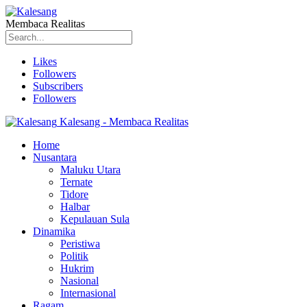
Membaca Realitas
Likes
Followers
Subscribers
Followers
Kalesang - Membaca Realitas
Home
Nusantara
Maluku Utara
Ternate
Tidore
Halbar
Kepulauan Sula
Dinamika
Peristiwa
Politik
Hukrim
Nasional
Internasional
Ragam