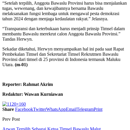
“Setelah terpilih, Anggota Bawaslu Provinsi harus bisa menjalankan
tugas, wewenang, dan kewajibannya bersama Bawaslu
melaksanakan fungsi lembaga untuk mengawal pesta demokrasi
tahun 2024 dengan menjaga kedaulatan rakyat.” Jelasnya.
“Transparansi dan keterbukaan harus menjadi prinsip Timsel dalam
membantu Bawaslu merekrut calon Anggota Bawaslu Provinsi.”
Tandas Herwyn.
Sekadar diketahui, Herwyn menyampaikan hal ini pada saat Rapat
Pembekalan Timsel dan Sekretariat Timsel Rekrutmen Bawaslu
Provinsi dari timsel di 25 provinsi di Indonesia termasuk Maluku
Utara.
(m-01)
Reporter: Rahmat Akrim
Redaktur: Wawan Kurniawan
Share
Facebook
Twitter
WhatsApp
Email
Telegram
Print
Prev Post
Arwan Terpilih Sebagai Ketua Timsel Bawaslu Malut