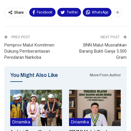
Facebook
Twitter
WhatsApp
Share
PREV POST
NEXT POST
Pemprov Malut Komitmen
BNN Malut Musnahkan
Dukung Pemberantasan
Barang Bukti Ganja 5.500
Peredaran Narkoba
Gram
You Might Also Like
More From Author
Dinamika
Dinamika