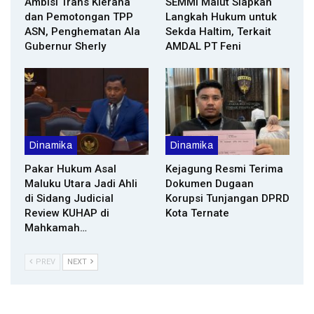
Ambisi Trans Kieraha
SEMMI Malut Siapkan
dan Pemotongan TPP
Langkah Hukum untuk
ASN, Penghematan Ala
Sekda Haltim, Terkait
Gubernur Sherly
AMDAL PT Feni
Dinamika
Dinamika
Pakar Hukum Asal
Kejagung Resmi Terima
Maluku Utara Jadi Ahli
Dokumen Dugaan
di Sidang Judicial
Korupsi Tunjangan DPRD
Review KUHAP di
Kota Ternate
Mahkamah…
PREV
NEXT