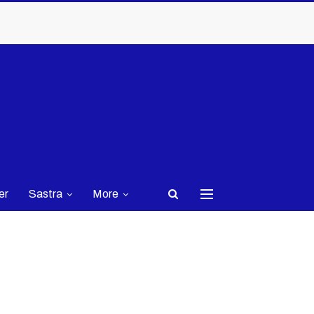
er
Sastra
More