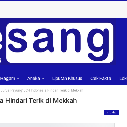
Ragam
Aneka
Liputan Khusus
Cek Fakta
Lok
‘Jurus Payung’ JCH Indonesia Hindari Terik di Mekkah
a Hindari Terik di Mekkah
Info Haji