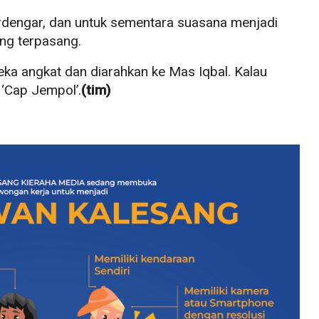
 terdengar, dan untuk sementara suasana menjadi
ng terpasang.
ka angkat dan diarahkan ke Mas Iqbal. Kalau
 ‘Cap Jempol’.
(tim)