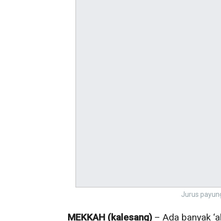
Jurus payung
MEKKAH (kalesang)
– Ada banyak ‘ak