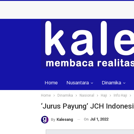
Home
Nusantara
Dinamika
Home
Dinamika
Nasional
Haji
Info Haji
‘Jurus Payung’ JCH Indonesi
On
Jul 1, 2022
By
Kalesang