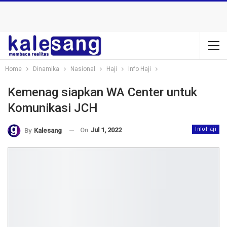
Home
Dinamika
Nasional
Haji
Info Haji
Kemenag siapkan WA Center untuk
Komunikasi JCH
On
Jul 1, 2022
Info Haji
By
Kalesang