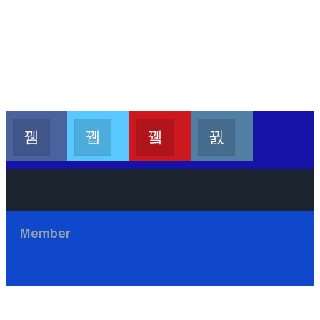
Kalesang Info
Kalesang Media
Kalesang TV
Kalesangofficial
Join us on Facebook
Join us on Twitter
Join us on Youtube
Join us on Instag
Member