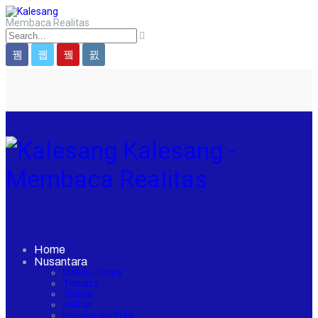
Membaca Realitas
Kalesang -
Membaca Realitas
Home
Nusantara
Maluku Utara
Ternate
Tidore
Halbar
Kepulauan Sula