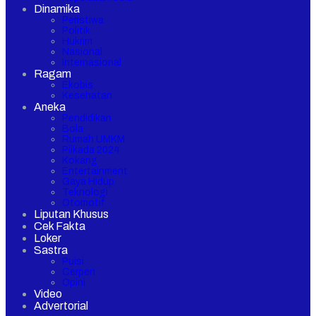
Dinamika
Peristiwa
Politik
Hukrim
Nasional
Internasional
Ragam
Ekobis
Kesehatan
Aneka
Pendidikan
Bola
Rumah UMKM
Pilkada 2024
Kokang
Entertainment
Gaya Hidup
Teknologi
Otomotif
Liputan Khusus
Cek Fakta
Loker
Sastra
Puisi
Cerpen
Opini
Video
Advertorial