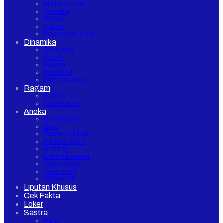
Maluku Utara
Ternate
Tidore
Halbar
Kepulauan Sula
Dinamika
Peristiwa
Politik
Hukrim
Nasional
Internasional
Ragam
Ekobis
Kesehatan
Aneka
Pendidikan
Bola
Rumah UMKM
Pilkada 2024
Kokang
Entertainment
Gaya Hidup
Teknologi
Otomotif
Liputan Khusus
Cek Fakta
Loker
Sastra
Puisi