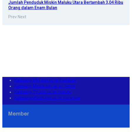
Jumlah Penduduk Miskin Maluku Utara Bertambah 3,04 Ribu
Orang dalam Enam Bulan
Prev
Next
Kalesang Info
Join us on Facebook
Kalesang Media
Join us on Twitter
Kalesang TV
Join us on Youtube
Kalesangofficial
Join us on Instagram
Member