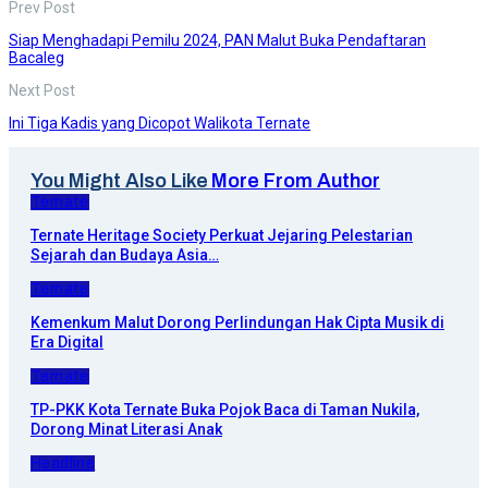
Prev Post
Siap Menghadapi Pemilu 2024, PAN Malut Buka Pendaftaran
Bacaleg
Next Post
Ini Tiga Kadis yang Dicopot Walikota Ternate
You Might Also Like
More From Author
Ternate
Ternate Heritage Society Perkuat Jejaring Pelestarian
Sejarah dan Budaya Asia…
Ternate
Kemenkum Malut Dorong Perlindungan Hak Cipta Musik di
Era Digital
Ternate
TP-PKK Kota Ternate Buka Pojok Baca di Taman Nukila,
Dorong Minat Literasi Anak
Headline