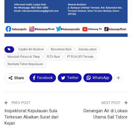
Capten Ali Ibrahim
Kelurahan Rum
maluku utara
Masalah Polusi di Tikep
PLTU Rum
PT PLN UP3 Ternate
Walikota Tidore Kepulauan
Facebook
Twitter
WhatsApp
Share
PREV POST
NEXT POST
Inspektorat Kepulauan Sula
Genangan Air di Lokasi
Terkesan Abaikan Surat dari
Utama Sail Tidore
Kejari