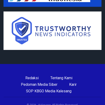
Redaksi
Tentang Kami
Pedoman Media Siber
Karir
SOP KBGO Media Kalesang
© 2026 - Kalesang. All Rights Reserved.