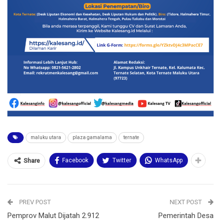
maluku utara
plaza gamalama
ternate
Facebook
Twitter
WhatsApp
Share
PREV POST
NEXT POST
Pemprov Malut Dijatah 2.912
Pemerintah Desa