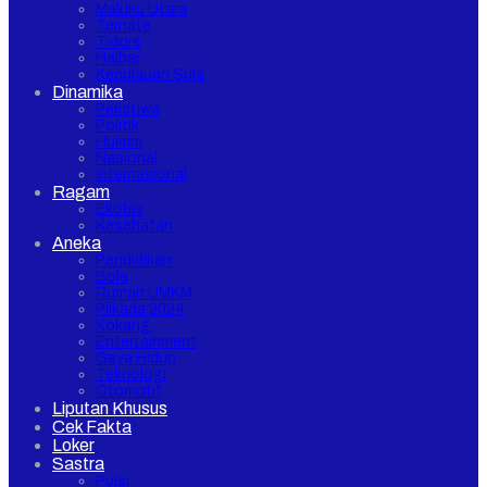
Maluku Utara
Ternate
Tidore
Halbar
Kepulauan Sula
Dinamika
Peristiwa
Politik
Hukrim
Nasional
Internasional
Ragam
Ekobis
Kesehatan
Aneka
Pendidikan
Bola
Rumah UMKM
Pilkada 2024
Kokang
Entertainment
Gaya Hidup
Teknologi
Otomotif
Liputan Khusus
Cek Fakta
Loker
Sastra
Puisi