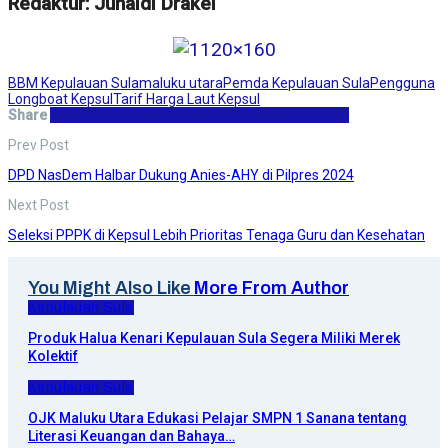
Redaktur: Junaidi Drakel
BBM Kepulauan Sula
maluku utara
Pemda Kepulauan Sula
Pengguna
Longboat Kepsul
Tarif Harga Laut Kepsul
Share
Facebook
Twitter
WhatsApp
Email
Telegram
Print
Prev Post
DPD NasDem Halbar Dukung Anies-AHY di Pilpres 2024
Next Post
Seleksi PPPK di Kepsul Lebih Prioritas Tenaga Guru dan Kesehatan
You Might Also Like
More From Author
Kepulauan Sula
Produk Halua Kenari Kepulauan Sula Segera Miliki Merek
Kolektif
Kepulauan Sula
OJK Maluku Utara Edukasi Pelajar SMPN 1 Sanana tentang
Literasi Keuangan dan Bahaya…