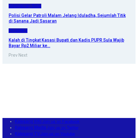
Kepulauan Sula
Polisi Gelar Patroli Malam Jelang Iduladha, Sejumlah Titik
di Sanana Jadi Sasaran
Dinamika
Kalah di Tingkat Kasasi Bupati dan Kadis PUPR Sula Wajib
Bayar Rp2 Miliar ke…
Prev
Next
Kalesang Info
Join us on Facebook
Kalesang Media
Join us on Twitter
Kalesang TV
Join us on Youtube