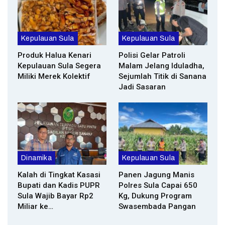
Kepulauan Sula
Kepulauan Sula
Produk Halua Kenari
Polisi Gelar Patroli
Kepulauan Sula Segera
Malam Jelang Iduladha,
Miliki Merek Kolektif
Sejumlah Titik di Sanana
Jadi Sasaran
Dinamika
Kepulauan Sula
Kalah di Tingkat Kasasi
Panen Jagung Manis
Bupati dan Kadis PUPR
Polres Sula Capai 650
Sula Wajib Bayar Rp2
Kg, Dukung Program
Miliar ke…
Swasembada Pangan