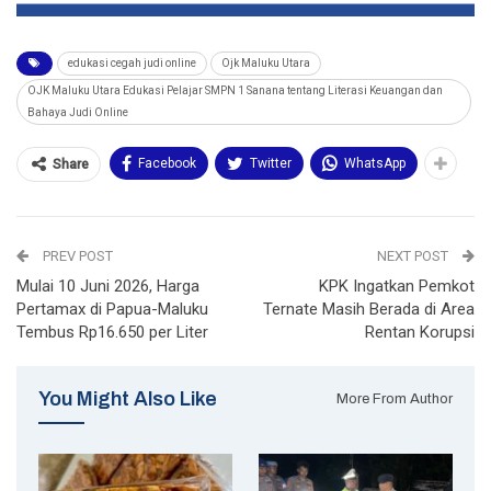
edukasi cegah judi online
Ojk Maluku Utara
OJK Maluku Utara Edukasi Pelajar SMPN 1 Sanana tentang Literasi Keuangan dan
Bahaya Judi Online
Facebook
Twitter
WhatsApp
Share
PREV POST
NEXT POST
Mulai 10 Juni 2026, Harga
KPK Ingatkan Pemkot
Pertamax di Papua-Maluku
Ternate Masih Berada di Area
Tembus Rp16.650 per Liter
Rentan Korupsi
You Might Also Like
More From Author