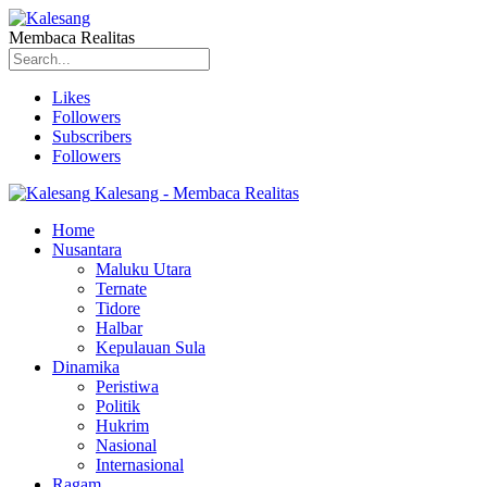
Membaca Realitas
Likes
Followers
Subscribers
Followers
Kalesang - Membaca Realitas
Home
Nusantara
Maluku Utara
Ternate
Tidore
Halbar
Kepulauan Sula
Dinamika
Peristiwa
Politik
Hukrim
Nasional
Internasional
Ragam