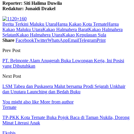
Reporter: Siti Halima Duwila
Redaktur: Junaidi Drakel
Berita Terkini Maluku Utara
Harga Kakao Kota Ternate
Harga
Kakao Maluku Utara
Kakao Halmahera Barat
Kakao Halmahera
Selatan
Kakao Halmahera Utara
Kakao Kepulauan Sula
Share
Facebook
Twitter
WhatsApp
Email
Telegram
Print
Prev Post
PT. Belmonte Alam Anugerah Buka Lowongan Kerja, Ini Posisi
yang Dibutuhkan
Next Post
LSM Tabea dan Puskasera Malut bersama Prodi Sejarah Unkhair
dan Unutara Launching dan Bedah Buku
You might also like
More from author
Ternate
TP-PKK Kota Ternate Buka Pojok Baca di Taman Nukila, Dorong
Minat Literasi Anak
Ekobis