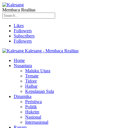
Membaca Realitas
Likes
Followers
Subscribers
Followers
Kalesang - Membaca Realitas
Home
Nusantara
Maluku Utara
Ternate
Tidore
Halbar
Kepulauan Sula
Dinamika
Peristiwa
Politik
Hukrim
Nasional
Internasional
Ragam