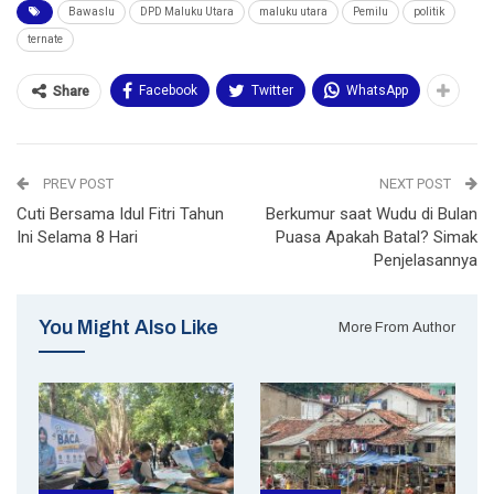
Bawaslu
DPD Maluku Utara
maluku utara
Pemilu
politik
ternate
Facebook
Twitter
WhatsApp
Share
PREV POST
NEXT POST
Cuti Bersama Idul Fitri Tahun
Berkumur saat Wudu di Bulan
Ini Selama 8 Hari
Puasa Apakah Batal? Simak
Penjelasannya
You Might Also Like
More From Author