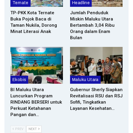
Ternate
Headline
TP-PKK Kota Ternate
Jumlah Penduduk
Buka Pojok Baca di
Miskin Maluku Utara
Taman Nukila, Dorong
Bertambah 3,04 Ribu
Minat Literasi Anak
Orang dalam Enam
Bulan
Ekobis
Maluku Utara
BI Maluku Utara
Gubernur Sherly Siapkan
Luncurkan Program
Revitalisasi RSU dan RSJ
RINDANG BERSERI untuk
Sofifi, Tingkatkan
Perkuat Ketahanan
Layanan Kesehatan…
Pangan dan…
PREV
NEXT