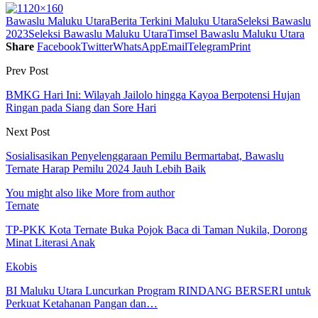
Bawaslu Maluku Utara
Berita Terkini Maluku Utara
Seleksi Bawaslu
2023
Seleksi Bawaslu Maluku Utara
Timsel Bawaslu Maluku Utara
Share
Facebook
Twitter
WhatsApp
Email
Telegram
Print
Prev Post
BMKG Hari Ini: Wilayah Jailolo hingga Kayoa Berpotensi Hujan
Ringan pada Siang dan Sore Hari
Next Post
Sosialisasikan Penyelenggaraan Pemilu Bermartabat, Bawaslu
Ternate Harap Pemilu 2024 Jauh Lebih Baik
You might also like
More from author
Ternate
TP-PKK Kota Ternate Buka Pojok Baca di Taman Nukila, Dorong
Minat Literasi Anak
Ekobis
BI Maluku Utara Luncurkan Program RINDANG BERSERI untuk
Perkuat Ketahanan Pangan dan…