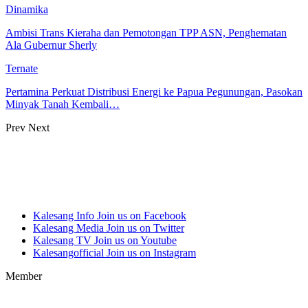
Dinamika
Ambisi Trans Kieraha dan Pemotongan TPP ASN, Penghematan
Ala Gubernur Sherly
Ternate
Pertamina Perkuat Distribusi Energi ke Papua Pegunungan, Pasokan
Minyak Tanah Kembali…
Prev
Next
Kalesang Info
Join us on Facebook
Kalesang Media
Join us on Twitter
Kalesang TV
Join us on Youtube
Kalesangofficial
Join us on Instagram
Member