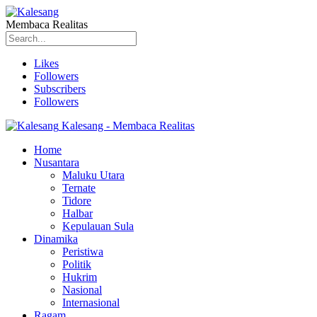
Membaca Realitas
Likes
Followers
Subscribers
Followers
Kalesang - Membaca Realitas
Home
Nusantara
Maluku Utara
Ternate
Tidore
Halbar
Kepulauan Sula
Dinamika
Peristiwa
Politik
Hukrim
Nasional
Internasional
Ragam