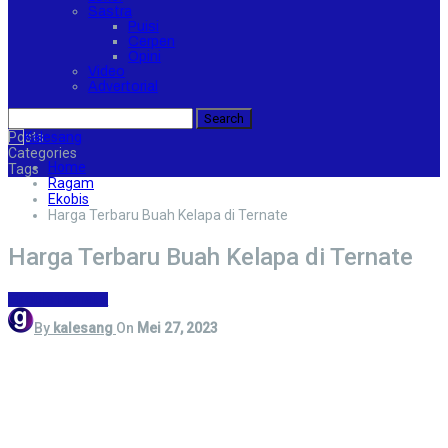
Sastra
Puisi
Cerpen
Opini
Video
Advertorial
Posts
Categories
Home
Tags
Ragam
Ekobis
Harga Terbaru Buah Kelapa di Ternate
Harga Terbaru Buah Kelapa di Ternate
Ekobis
Ternate
By
kalesang
On
Mei 27, 2023