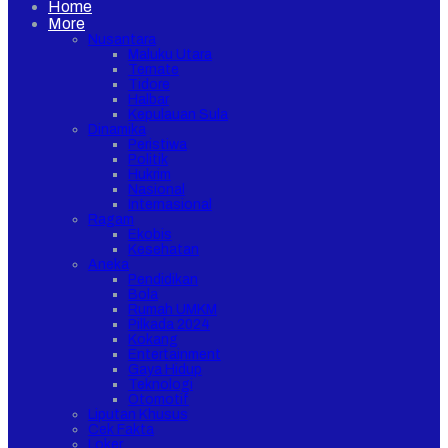
Home
More
Nusantara
Maluku Utara
Ternate
Tidore
Halbar
Kepulauan Sula
Dinamika
Peristiwa
Politik
Hukrim
Nasional
Internasional
Ragam
Ekobis
Kesehatan
Aneka
Pendidikan
Bola
Rumah UMKM
Pilkada 2024
Kokang
Entertainment
Gaya Hidup
Teknologi
Otomotif
Liputan Khusus
Cek Fakta
Loker