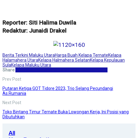
Reporter: Siti Halima Duwila
Redaktur: Junaidi Drakel
Berita Terkini Maluku Utara
Harga Buah Kelapa Ternate
Kelapa
Halamahera Utara
Kelapa Halmahera Selatan
Kelapa Kepulauan
Sula
Kelapa Maluku Utara
Share
Facebook
Twitter
WhatsApp
Email
Telegram
Print
Prev Post
Putaran Ketiga GOT Tidore 2023, Trio Selang Pecundangi
As.Rumania
Next Post
Toko Bintang Timur Ternate Buka Lowongan Kerja, Ini Posisi yang
Dibutuhkan
All