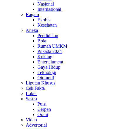
Nasional
Internasional
Ragam
Ekobis
Kesehatan
Aneka
Pendidikan
Bola
Rumah UMKM
Pilkada 2024
Kokang
Entertainment
Gaya Hidup
Teknologi
Otomotif
Liputan Khusus
Cek Fakta
Loker
Sastra
Puisi
Cerpen
Opini
Video
Advertorial