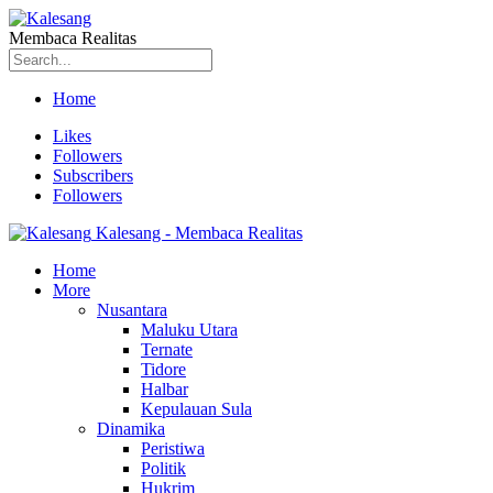
Membaca Realitas
Home
Likes
Followers
Subscribers
Followers
Kalesang - Membaca Realitas
Home
More
Nusantara
Maluku Utara
Ternate
Tidore
Halbar
Kepulauan Sula
Dinamika
Peristiwa
Politik
Hukrim