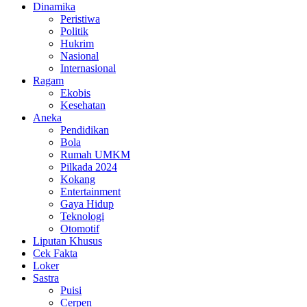
Dinamika
Peristiwa
Politik
Hukrim
Nasional
Internasional
Ragam
Ekobis
Kesehatan
Aneka
Pendidikan
Bola
Rumah UMKM
Pilkada 2024
Kokang
Entertainment
Gaya Hidup
Teknologi
Otomotif
Liputan Khusus
Cek Fakta
Loker
Sastra
Puisi
Cerpen