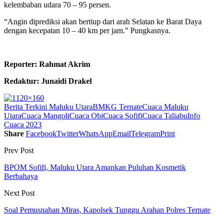
kelembaban udara 70 – 95 persen.
“Angin diprediksi akan bertiup dari arah Selatan ke Barat Daya
dengan kecepatan 10 – 40 km per jam.” Pungkasnya.
Reporter: Rahmat Akrim
Redaktur: Junaidi Drakel
Berita Terkini Maluku Utara
BMKG Ternate
Cuaca Maluku
Utara
Cuaca Mangoli
Cuaca Obi
Cuaca Sofifi
Cuaca Taliabu
Info
Cuaca 2023
Share
Facebook
Twitter
WhatsApp
Email
Telegram
Print
Prev Post
BPOM Sofifi, Maluku Utara Amankan Puluhan Kosmetik
Berbahaya
Next Post
Soal Pemusnahan Miras, Kapolsek Tunggu Arahan Polres Ternate