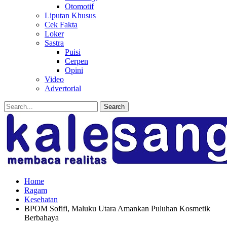
Otomotif
Liputan Khusus
Cek Fakta
Loker
Sastra
Puisi
Cerpen
Opini
Video
Advertorial
Posts
Categories
Tags
Home
Ragam
Kesehatan
BPOM Sofifi, Maluku Utara Amankan Puluhan Kosmetik
Berbahaya