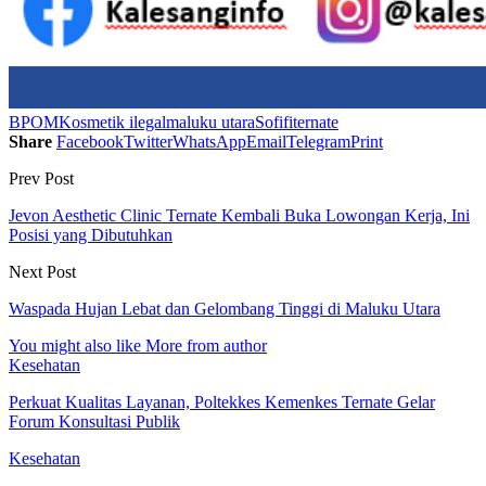
BPOM
Kosmetik ilegal
maluku utara
Sofifi
ternate
Share
Facebook
Twitter
WhatsApp
Email
Telegram
Print
Prev Post
Jevon Aesthetic Clinic Ternate Kembali Buka Lowongan Kerja, Ini
Posisi yang Dibutuhkan
Next Post
Waspada Hujan Lebat dan Gelombang Tinggi di Maluku Utara
You might also like
More from author
Kesehatan
Perkuat Kualitas Layanan, Poltekkes Kemenkes Ternate Gelar
Forum Konsultasi Publik
Kesehatan