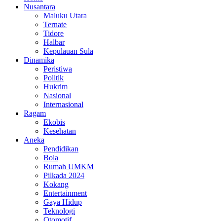
Nusantara
Maluku Utara
Ternate
Tidore
Halbar
Kepulauan Sula
Dinamika
Peristiwa
Politik
Hukrim
Nasional
Internasional
Ragam
Ekobis
Kesehatan
Aneka
Pendidikan
Bola
Rumah UMKM
Pilkada 2024
Kokang
Entertainment
Gaya Hidup
Teknologi
Otomotif