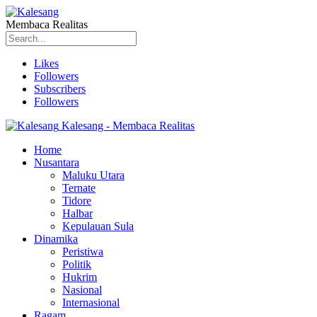
Membaca Realitas
Likes
Followers
Subscribers
Followers
Kalesang - Membaca Realitas
Home
Nusantara
Maluku Utara
Ternate
Tidore
Halbar
Kepulauan Sula
Dinamika
Peristiwa
Politik
Hukrim
Nasional
Internasional
Ragam