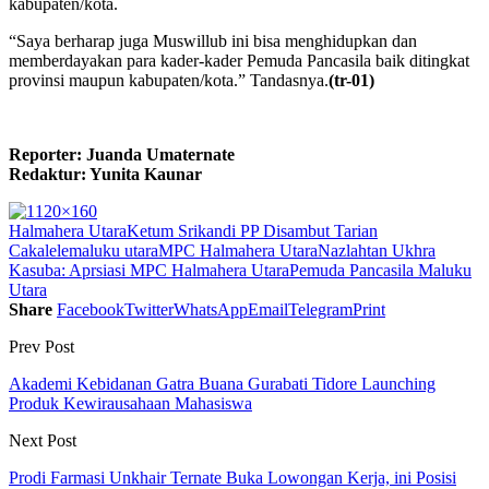
kabupaten/kota.
“Saya berharap juga Muswillub ini bisa menghidupkan dan
memberdayakan para kader-kader Pemuda Pancasila baik ditingkat
provinsi maupun kabupaten/kota.” Tandasnya.
(tr-01)
Reporter: Juanda Umaternate
Redaktur: Yunita Kaunar
Halmahera Utara
Ketum Srikandi PP Disambut Tarian
Cakalele
maluku utara
MPC Halmahera Utara
Nazlahtan Ukhra
Kasuba: Aprsiasi MPC Halmahera Utara
Pemuda Pancasila Maluku
Utara
Share
Facebook
Twitter
WhatsApp
Email
Telegram
Print
Prev Post
Akademi Kebidanan Gatra Buana Gurabati Tidore Launching
Produk Kewirausahaan Mahasiswa
Next Post
Prodi Farmasi Unkhair Ternate Buka Lowongan Kerja, ini Posisi