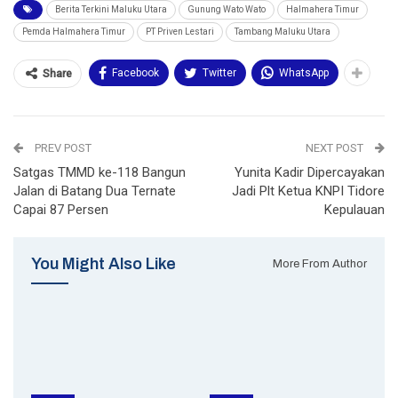
Berita Terkini Maluku Utara
Gunung Wato Wato
Halmahera Timur
Pemda Halmahera Timur
PT Priven Lestari
Tambang Maluku Utara
Facebook
Twitter
WhatsApp
Share
PREV POST
NEXT POST
Satgas TMMD ke-118 Bangun
Yunita Kadir Dipercayakan
Jalan di Batang Dua Ternate
Jadi Plt Ketua KNPI Tidore
Capai 87 Persen
Kepulauan
You Might Also Like
More From Author