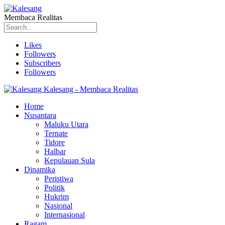
Membaca Realitas
Likes
Followers
Subscribers
Followers
Kalesang - Membaca Realitas
Home
Nusantara
Maluku Utara
Ternate
Tidore
Halbar
Kepulauan Sula
Dinamika
Peristiwa
Politik
Hukrim
Nasional
Internasional
Ragam