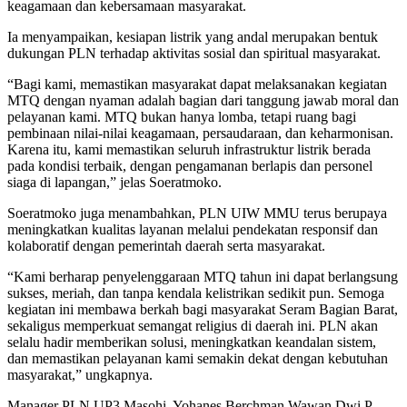
keagamaan dan kebersamaan masyarakat.
Ia menyampaikan, kesiapan listrik yang andal merupakan bentuk
dukungan PLN terhadap aktivitas sosial dan spiritual masyarakat.
“Bagi kami, memastikan masyarakat dapat melaksanakan kegiatan
MTQ dengan nyaman adalah bagian dari tanggung jawab moral dan
pelayanan kami. MTQ bukan hanya lomba, tetapi ruang bagi
pembinaan nilai-nilai keagamaan, persaudaraan, dan keharmonisan.
Karena itu, kami memastikan seluruh infrastruktur listrik berada
pada kondisi terbaik, dengan pengamanan berlapis dan personel
siaga di lapangan,” jelas Soeratmoko.
Soeratmoko juga menambahkan, PLN UIW MMU terus berupaya
meningkatkan kualitas layanan melalui pendekatan responsif dan
kolaboratif dengan pemerintah daerah serta masyarakat.
“Kami berharap penyelenggaraan MTQ tahun ini dapat berlangsung
sukses, meriah, dan tanpa kendala kelistrikan sedikit pun. Semoga
kegiatan ini membawa berkah bagi masyarakat Seram Bagian Barat,
sekaligus memperkuat semangat religius di daerah ini. PLN akan
selalu hadir memberikan solusi, meningkatkan keandalan sistem,
dan memastikan pelayanan kami semakin dekat dengan kebutuhan
masyarakat,” ungkapnya.
Manager PLN UP3 Masohi, Yohanes Berchman Wawan Dwi P