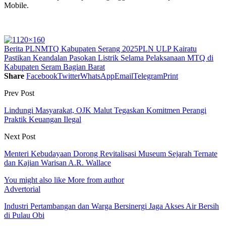
Mobile.
Berita PLN
MTQ Kabupaten Serang 2025
PLN ULP Kairatu
Pastikan Keandalan Pasokan Listrik Selama Pelaksanaan MTQ di
Kabupaten Seram Bagian Barat
Share
Facebook
Twitter
WhatsApp
Email
Telegram
Print
Prev Post
Lindungi Masyarakat, OJK Malut Tegaskan Komitmen Perangi
Praktik Keuangan Ilegal
Next Post
Menteri Kebudayaan Dorong Revitalisasi Museum Sejarah Ternate
dan Kajian Warisan A.R. Wallace
You might also like
More from author
Advertorial
Industri Pertambangan dan Warga Bersinergi Jaga Akses Air Bersih
di Pulau Obi