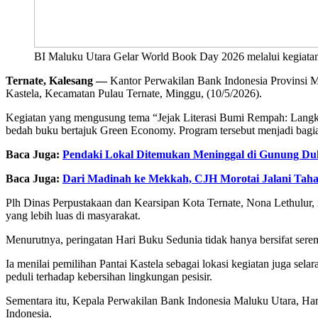
BI Maluku Utara Gelar World Book Day 2026 melalui kegiatan l
Ternate, Kalesang —
Kantor Perwakilan Bank Indonesia Provinsi Ma
Kastela, Kecamatan Pulau Ternate, Minggu, (10/5/2026).
Kegiatan yang mengusung tema “Jejak Literasi Bumi Rempah: Langkah 
bedah buku bertajuk Green Economy. Program tersebut menjadi bagi
Baca Juga:
Pendaki Lokal Ditemukan Meninggal di Gunung Du
Baca Juga:
Dari Madinah ke Mekkah, CJH Morotai Jalani Taha
Plh Dinas Perpustakaan dan Kearsipan Kota Ternate, Nona Lethulur, 
yang lebih luas di masyarakat.
Menurutnya, peringatan Hari Buku Sedunia tidak hanya bersifat ser
Ia menilai pemilihan Pantai Kastela sebagai lokasi kegiatan juga s
peduli terhadap kebersihan lingkungan pesisir.
Sementara itu, Kepala Perwakilan Bank Indonesia Maluku Utara, Han
Indonesia.