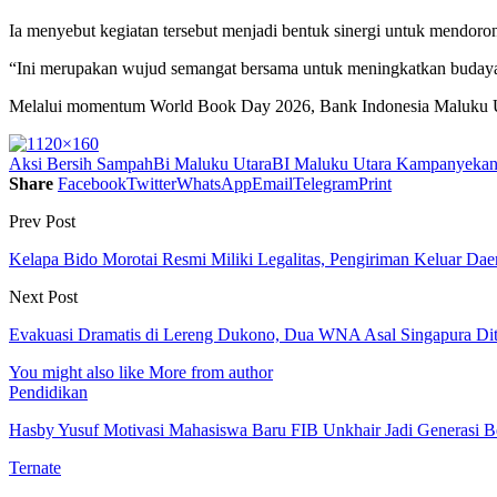
Ia menyebut kegiatan tersebut menjadi bentuk sinergi untuk mendoro
“Ini merupakan wujud semangat bersama untuk meningkatkan budaya l
Melalui momentum World Book Day 2026, Bank Indonesia Maluku Utar
Aksi Bersih Sampah
Bi Maluku Utara
BI Maluku Utara Kampanyekan 
Share
Facebook
Twitter
WhatsApp
Email
Telegram
Print
Prev Post
Kelapa Bido Morotai Resmi Miliki Legalitas, Pengiriman Keluar Dae
Next Post
Evakuasi Dramatis di Lereng Dukono, Dua WNA Asal Singapura D
You might also like
More from author
Pendidikan
Hasby Yusuf Motivasi Mahasiswa Baru FIB Unkhair Jadi Generasi B
Ternate