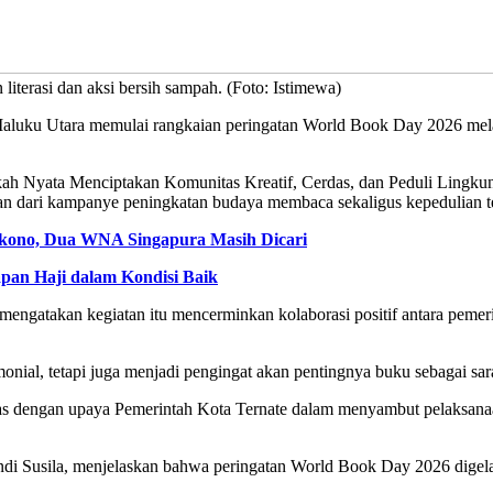
iterasi dan aksi bersih sampah. (Foto: Istimewa)
luku Utara memulai rangkaian peringatan World Book Day 2026 melalui
Nyata Menciptakan Komunitas Kreatif, Cerdas, dan Peduli Lingkungan”
an dari kampanye peningkatan budaya membaca sekaligus kepedulian te
kono, Dua WNA Singapura Masih Dicari
pan Haji dalam Kondisi Baik
mengatakan kegiatan itu mencerminkan kolaborasi positif antara peme
emonial, tetapi juga menjadi pengingat akan pentingnya buku sebagai
elaras dengan upaya Pemerintah Kota Ternate dalam menyambut pelaksan
di Susila, menjelaskan bahwa peringatan World Book Day 2026 digelar