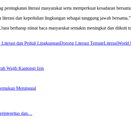
ng peningkatan literasi masyarakat serta memperkuat kesadaran bersam
iterasi dan kepedulian lingkungan sebagai tanggung jawab bersama,” 
a berharap minat baca masyarakat semakin meningkat dan diikuti tum
Literasi dan Peduli Lingkungan
Dorong Literasi Ternate
Literasi
World 
rah Wajib Kantongi Izin
itemukan Meninggal
erintegritas dan…