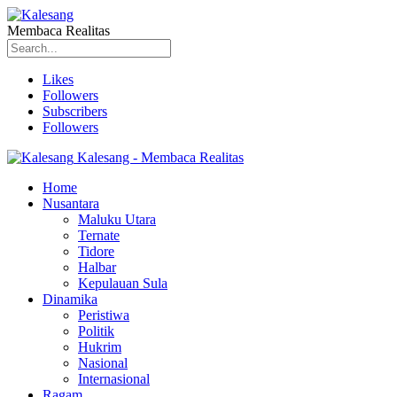
Membaca Realitas
Likes
Followers
Subscribers
Followers
Kalesang - Membaca Realitas
Home
Nusantara
Maluku Utara
Ternate
Tidore
Halbar
Kepulauan Sula
Dinamika
Peristiwa
Politik
Hukrim
Nasional
Internasional
Ragam