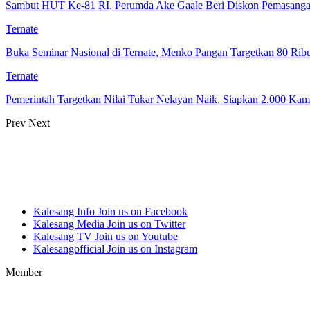
Sambut HUT Ke-81 RI, Perumda Ake Gaale Beri Diskon Pemasang
Ternate
Buka Seminar Nasional di Ternate, Menko Pangan Targetkan 80 Ri
Ternate
Pemerintah Targetkan Nilai Tukar Nelayan Naik, Siapkan 2.000 Ka
Prev
Next
Kalesang Info
Join us on Facebook
Kalesang Media
Join us on Twitter
Kalesang TV
Join us on Youtube
Kalesangofficial
Join us on Instagram
Member