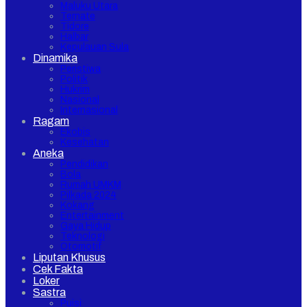
Maluku Utara
Ternate
Tidore
Halbar
Kepulauan Sula
Dinamika
Peristiwa
Politik
Hukrim
Nasional
Internasional
Ragam
Ekobis
Kesehatan
Aneka
Pendidikan
Bola
Rumah UMKM
Pilkada 2024
Kokang
Entertainment
Gaya Hidup
Teknologi
Otomotif
Liputan Khusus
Cek Fakta
Loker
Sastra
Puisi