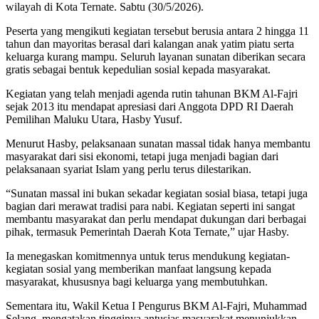
wilayah di Kota Ternate. Sabtu (30/5/2026).
Peserta yang mengikuti kegiatan tersebut berusia antara 2 hingga 11
tahun dan mayoritas berasal dari kalangan anak yatim piatu serta
keluarga kurang mampu. Seluruh layanan sunatan diberikan secara
gratis sebagai bentuk kepedulian sosial kepada masyarakat.
Kegiatan yang telah menjadi agenda rutin tahunan BKM Al-Fajri
sejak 2013 itu mendapat apresiasi dari Anggota DPD RI Daerah
Pemilihan Maluku Utara, Hasby Yusuf.
Menurut Hasby, pelaksanaan sunatan massal tidak hanya membantu
masyarakat dari sisi ekonomi, tetapi juga menjadi bagian dari
pelaksanaan syariat Islam yang perlu terus dilestarikan.
“Sunatan massal ini bukan sekadar kegiatan sosial biasa, tetapi juga
bagian dari merawat tradisi para nabi. Kegiatan seperti ini sangat
membantu masyarakat dan perlu mendapat dukungan dari berbagai
pihak, termasuk Pemerintah Daerah Kota Ternate,” ujar Hasby.
Ia menegaskan komitmennya untuk terus mendukung kegiatan-
kegiatan sosial yang memberikan manfaat langsung kepada
masyarakat, khususnya bagi keluarga yang membutuhkan.
Sementara itu, Wakil Ketua I Pengurus BKM Al-Fajri, Muhammad
Selang, mengatakan tingginya antusias masyarakat menunjukkan