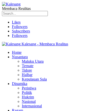
Membaca Realitas
Likes
Followers
Subscribers
Followers
Kalesang - Membaca Realitas
Home
Nusantara
Maluku Utara
Ternate
Tidore
Halbar
Kepulauan Sula
Dinamika
Peristiwa
Politik
Hukrim
Nasional
Internasional
Ragam