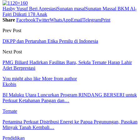
Hasby Yusuf Beri Apresiasi
Sunatan masal
Sunatan Massal BKM Al-
Fajri Diikuti 178 Anak
Share
Facebook
Twitter
WhatsApp
Email
Telegram
Print
Prev Post
DKPP dan Pertaruhan Etika Pemilu di Indonesia
Next Post
PMG Biliard Hadirkan Fasilitas Baru, Sekda Ternate Harap Lahir
Atlet Berprestasi
You might also like
More from author
Ekobis
BI Maluku Utara Luncurkan Program RINDANG BERSERI untuk
Perkuat Ketahanan Pangan dan…
Ternate
Pertamina Perkuat Distribusi Energi ke Papua Pegunungan, Pasokan
Minyak Tanah Kembali…
Pendidikan