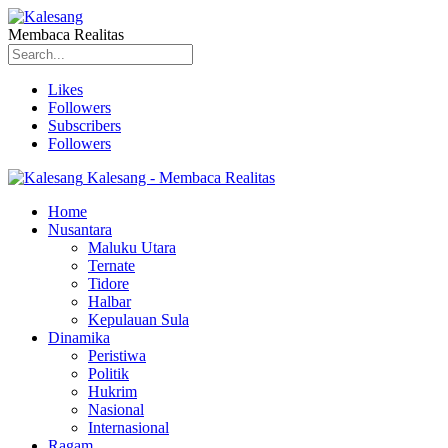
Membaca Realitas
Likes
Followers
Subscribers
Followers
Kalesang - Membaca Realitas
Home
Nusantara
Maluku Utara
Ternate
Tidore
Halbar
Kepulauan Sula
Dinamika
Peristiwa
Politik
Hukrim
Nasional
Internasional
Ragam