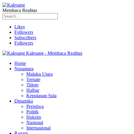
Membaca Realitas
Likes
Followers
Subscribers
Followers
Kalesang - Membaca Realitas
Home
Nusantara
Maluku Utara
Ternate
Tidore
Halbar
Kepulauan Sula
Dinamika
Peristiwa
Politik
Hukrim
Nasional
Internasional
Ragam