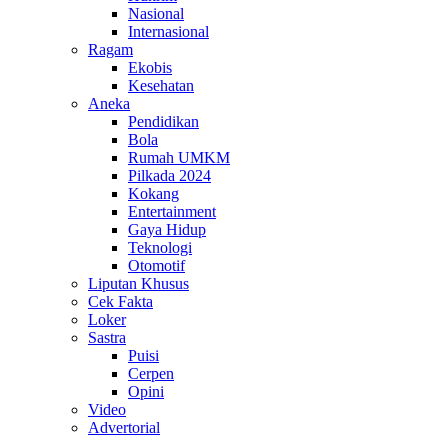
Nasional
Internasional
Ragam
Ekobis
Kesehatan
Aneka
Pendidikan
Bola
Rumah UMKM
Pilkada 2024
Kokang
Entertainment
Gaya Hidup
Teknologi
Otomotif
Liputan Khusus
Cek Fakta
Loker
Sastra
Puisi
Cerpen
Opini
Video
Advertorial