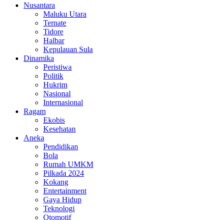
Nusantara
Maluku Utara
Ternate
Tidore
Halbar
Kepulauan Sula
Dinamika
Peristiwa
Politik
Hukrim
Nasional
Internasional
Ragam
Ekobis
Kesehatan
Aneka
Pendidikan
Bola
Rumah UMKM
Pilkada 2024
Kokang
Entertainment
Gaya Hidup
Teknologi
Otomotif