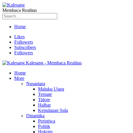
Membaca Realitas
Home
Likes
Followers
Subscribers
Followers
Kalesang - Membaca Realitas
Home
More
Nusantara
Maluku Utara
Ternate
Tidore
Halbar
Kepulauan Sula
Dinamika
Peristiwa
Politik
Hukrim