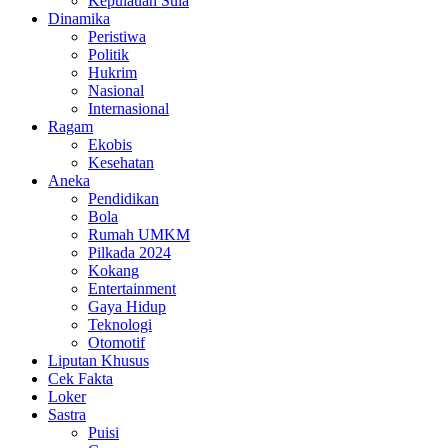
Kepulauan Sula
Dinamika
Peristiwa
Politik
Hukrim
Nasional
Internasional
Ragam
Ekobis
Kesehatan
Aneka
Pendidikan
Bola
Rumah UMKM
Pilkada 2024
Kokang
Entertainment
Gaya Hidup
Teknologi
Otomotif
Liputan Khusus
Cek Fakta
Loker
Sastra
Puisi