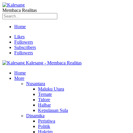
Membaca Realitas
Home
Likes
Followers
Subscribers
Followers
Kalesang - Membaca Realitas
Home
More
Nusantara
Maluku Utara
Ternate
Tidore
Halbar
Kepulauan Sula
Dinamika
Peristiwa
Politik
Hukrim