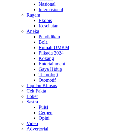
Nasional
Internasional
Ragam
Ekobis
Kesehatan
Aneka
Pendidikan
Bola
Rumah UMKM
Pilkada 2024
Kokang
Entertainment
Gaya Hidup
Teknologi
Otomotif
Liputan Khusus
Cek Fakta
Loker
Sastra
Puisi
Cerpen
Opini
Video
Advertorial