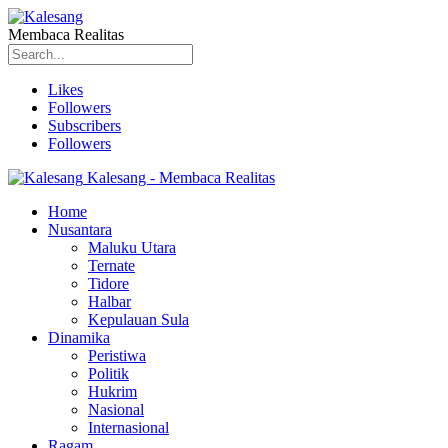
Membaca Realitas
Likes
Followers
Subscribers
Followers
Kalesang - Membaca Realitas
Home
Nusantara
Maluku Utara
Ternate
Tidore
Halbar
Kepulauan Sula
Dinamika
Peristiwa
Politik
Hukrim
Nasional
Internasional
Ragam