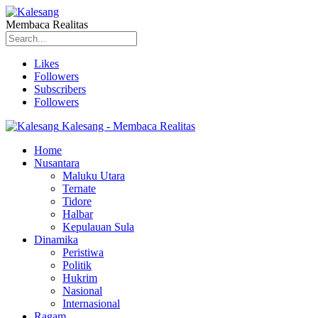
Membaca Realitas
Likes
Followers
Subscribers
Followers
Kalesang - Membaca Realitas
Home
Nusantara
Maluku Utara
Ternate
Tidore
Halbar
Kepulauan Sula
Dinamika
Peristiwa
Politik
Hukrim
Nasional
Internasional
Ragam