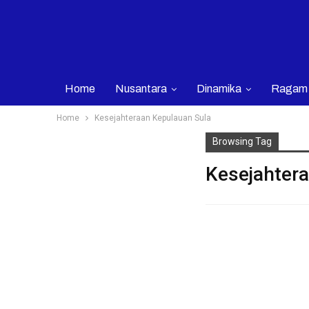
Home
Nusantara
Dinamika
Ragam
Home
Kesejahteraan Kepulauan Sula
Browsing Tag
Kesejahter