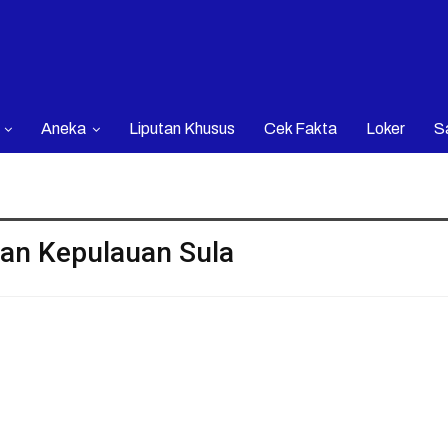
Aneka
Liputan Khusus
Cek Fakta
Loker
S
aan Kepulauan Sula