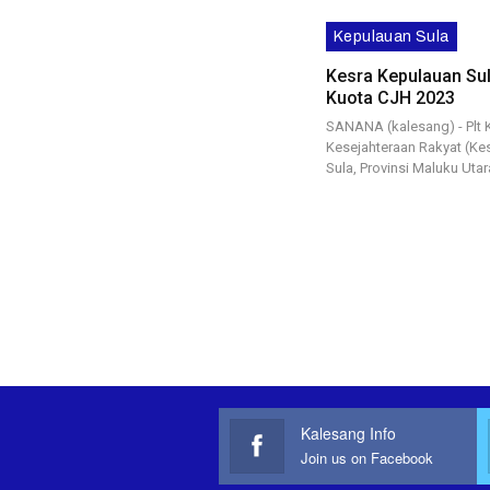
Kepulauan Sula
Kesra Kepulauan Su
Kuota CJH 2023
SANANA (kalesang) - Plt 
Kesejahteraan Rakyat (Ke
Sula, Provinsi Maluku Utar
Kalesang Info
Join us on Facebook