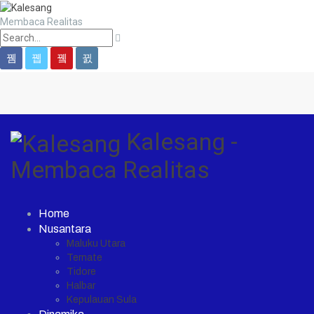
Membaca Realitas
Kalesang -
Membaca Realitas
Home
Nusantara
Maluku Utara
Ternate
Tidore
Halbar
Kepulauan Sula