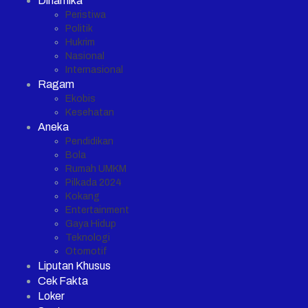
Dinamika
Peristiwa
Politik
Hukrim
Nasional
Internasional
Ragam
Ekobis
Kesehatan
Aneka
Pendidikan
Bola
Rumah UMKM
Pilkada 2024
Kokang
Entertainment
Gaya Hidup
Teknologi
Otomotif
Liputan Khusus
Cek Fakta
Loker