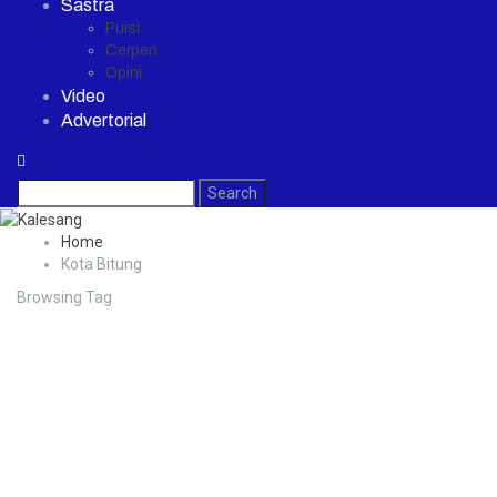
Sastra
Puisi
Cerpen
Opini
Video
Advertorial
Home
Kota Bitung
Browsing Tag