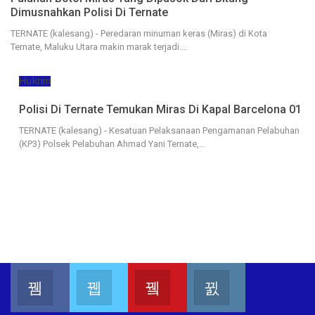
Dimusnahkan Polisi Di Ternate
TERNATE (kalesang) - Peredaran minuman keras (Miras) di Kota
Ternate, Maluku Utara makin marak terjadi.…
Hukrim
Polisi Di Ternate Temukan Miras Di Kapal Barcelona 01
TERNATE (kalesang) - Kesatuan Pelaksanaan Pengamanan Pelabuhan
(KP3) Polsek Pelabuhan Ahmad Yani Ternate,…
Kalesang Info
Kalesang Media
Kalesang TV
Kalesangofficial
Join us on Facebook
Join us on Twitter
Join us on Youtube
Join us on Instag