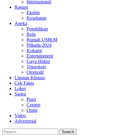
Internasional
Ragam
Ekobis
Kesehatan
Aneka
Pendidikan
Bola
Rumah UMKM
Pilkada 2024
Kokang
Entertainment
Gaya Hidup
Teknologi
Otomotif
Liputan Khusus
Cek Fakta
Loker
Sastra
Puisi
Cerpen
Opini
Video
Advertorial