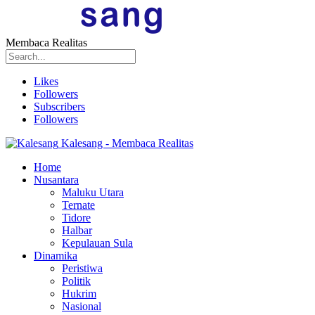
Membaca Realitas
Likes
Followers
Subscribers
Followers
Kalesang - Membaca Realitas
Home
Nusantara
Maluku Utara
Ternate
Tidore
Halbar
Kepulauan Sula
Dinamika
Peristiwa
Politik
Hukrim
Nasional