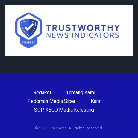
Redaksi
Tentang Kami
Pedoman Media Siber
Karir
SOP KBGO Media Kalesang
© 2026 - Kalesang. All Rights Reserved.