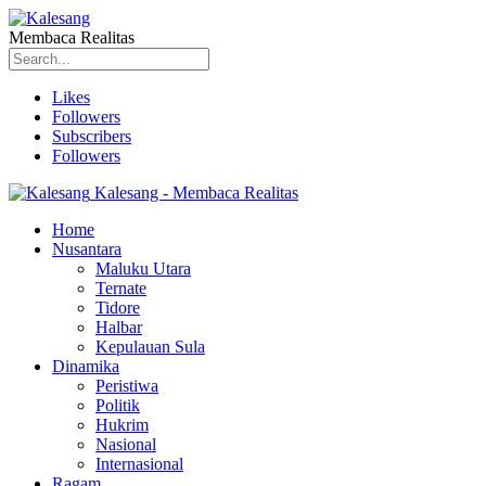
Membaca Realitas
Likes
Followers
Subscribers
Followers
Kalesang - Membaca Realitas
Home
Nusantara
Maluku Utara
Ternate
Tidore
Halbar
Kepulauan Sula
Dinamika
Peristiwa
Politik
Hukrim
Nasional
Internasional
Ragam