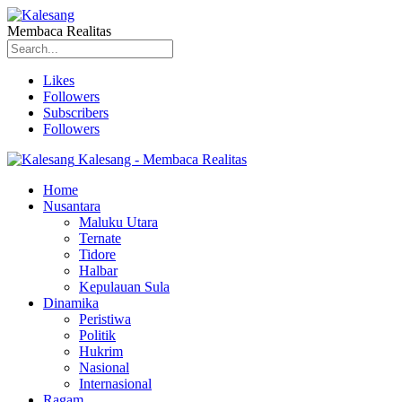
Membaca Realitas
Likes
Followers
Subscribers
Followers
Kalesang - Membaca Realitas
Home
Nusantara
Maluku Utara
Ternate
Tidore
Halbar
Kepulauan Sula
Dinamika
Peristiwa
Politik
Hukrim
Nasional
Internasional
Ragam