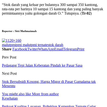
“Stok darah yang keluar per bulannya 300 sampai 350 kantong,
rata-rata per harinya 10 sampai 15 kantong dan yang paling banyak
permintaannya yaitu golongan darah O.” Tutupnya. (
Tr-02
)
Reporter : Sitti Muthmainnah
malut
pmi
pmi malut
pmi ternate
stok darah
Share
Facebook
Twitter
WhatsApp
Email
Telegram
Print
Prev Post
Pedagang Tepi Jalan Keberatan Pindah ke Pasar Sasa
Next Post
Stok Bersubsidi Kosong, Harga Migor di Pasar Gamalama tak
Menentu
You might also like
More from author
Kesehatan
Perkuat Kualitas Layanan, Poltekkes Kemenkes Ternate Gelar