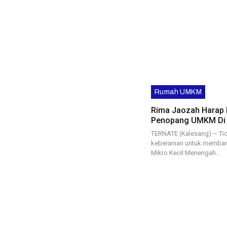
Rumah UMKM
Rima Jaozah Harap 
Penopang UMKM Di 
TERNATE (Kalesang) – Ti
keberanian untuk memban
Mikro Kecil Menengah…