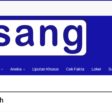
Aneka
Liputan Khusus
Cek Fakta
Loker
S
h